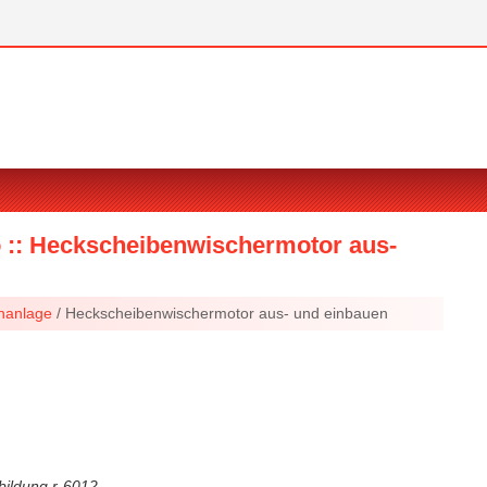
io :: Heckscheibenwischermotor aus-
hanlage
/ Heckscheibenwischermotor aus- und einbauen
bildung r-6012.