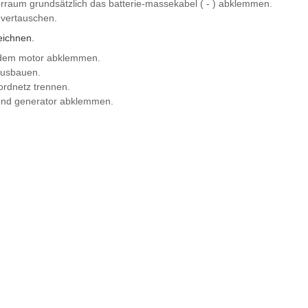
orraum grundsätzlich das batterie-massekabel ( - ) abklemmen.
 vertauschen.
eichnen.
endem motor abklemmen.
ausbauen.
ordnetz trennen.
 und generator abklemmen.