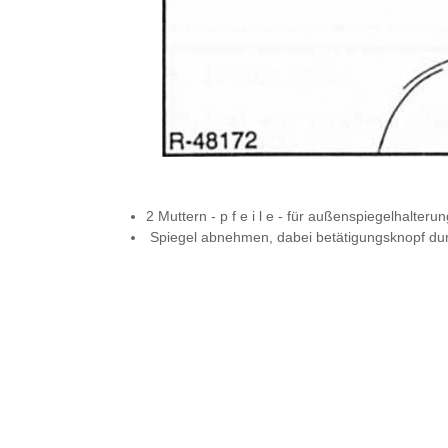
2 Muttern - p f e i l e - für außenspiegelhalte
Spiegel abnehmen, dabei betätigungsknopf durc