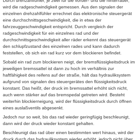
Durch drehzahlfühler, je zwei für die vorder- und die hinterräder,
wird die radgeschwindigkeit gemessen. Aus den signalen der
einzelnen drehzahlfühler errechnet das elektronische steuergerät
eine durchschnittsgeschwindigkeit, die in etwa der
fahrzeuggeschwindigkeit entspricht. Durch vergleich der
radgeschwindigkeit für ein einzelnes rad und der
durchschnittsgeschwindigkeit aller räder erkennt das steuergerät
den schlupfzustand des einzelnen rades und kann dadurch
feststellen, ob sich ein rad kurz vor dem blockieren befindet.
Sobald ein rad zum blockieren neigt, der bremsflüssigkeitsdruck im
jeweiligen bremssattel ist dann zu hoch im verhältnis zur
haftfähigkeit des reifens auf der straße, hält das hydrauliksystem
aufgrund von signalen des steuergerätes den flüssigkeitsdruck
konstant. Das heißt, der druck im bremssattel erhöht sich nicht,
auch wenn stärker auf das bremspedal getreten wird. Besteht
weiterhin blockierneigung, wird der flüssigkeitsdruck durch öffnen
eines auslaßventils abgesenkt.
Jedoch nur so weit, bis das rad wieder geringfügig beschleunigt,
dann wird der druck wieder konstant gehalten.
Beschleunigt das rad über einen bestimmten wert hinaus, wird der
druck durch das hydrauliksystem wieder erhöht, jedoch nicht über