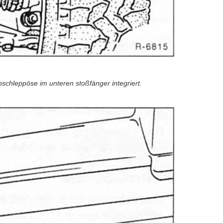
bschleppöse im unteren stoßfänger integriert.