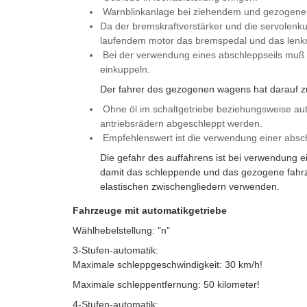
Warnblinkanlage bei ziehendem und gezogenem
Da der bremskraftverstärker und die servolenk
laufendem motor das bremspedal und das lenkra
Bei der verwendung eines abschleppseils muß 
einkuppeln.
Der fahrer des gezogenen wagens hat darauf zu a
Ohne öl im schaltgetriebe beziehungsweise au
antriebsrädern abgeschleppt werden.
Empfehlenswert ist die verwendung einer absc
Die gefahr des auffahrens ist bei verwendung ei
damit das schleppende und das gezogene fahrze
elastischen zwischengliedern verwenden.
Fahrzeuge mit automatikgetriebe
Wählhebelstellung: "n"
3-Stufen-automatik:
Maximale schleppgeschwindigkeit: 30 km/h!
Maximale schleppentfernung: 50 kilometer!
4-Stufen-automatik: