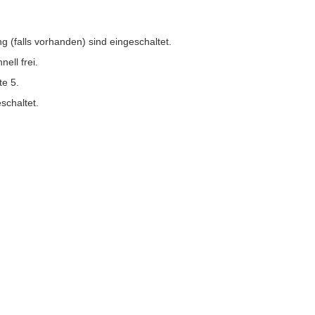
 (falls vorhanden) sind eingeschaltet.
ell frei.
te 5.
schaltet.