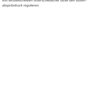
von einstellscheiben unterschiedlicher dicke den düsen-
abspritzdruck regulieren.