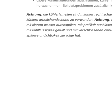
Obere kühlerhalterungen abschrauben, kühler 
herausnehmen. Bei platzproblemen zusätzlich küh
Achtung
: die kühlerlamellen sind mitunter recht sch
kühlers arbeitshandschuhe zu verwenden.
Achtung
:
mit klarem wasser durchspülen, mit preßluft ausblase
mit kühlflüssigkeit gefüllt und mit verschlossenen öff
spätere undichtigkeit zur folge hat.