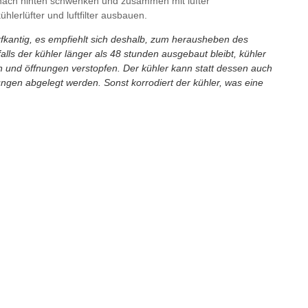
nach hinten schwenken und zusammen mit lüfter
lerlüfter und luftfilter ausbauen.
arfkantig, es empfiehlt sich deshalb, zum herausheben des
 falls der kühler länger als 48 stunden ausgebaut bleibt, kühler
n und öffnungen verstopfen. Der kühler kann statt dessen auch
nungen abgelegt werden. Sonst korrodiert der kühler, was eine